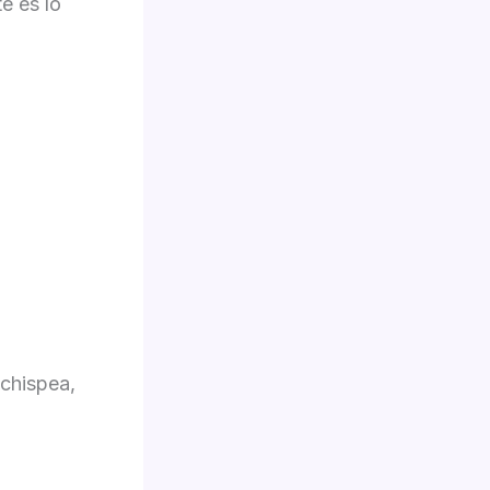
e es lo
 chispea,