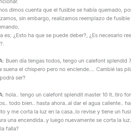
ncionar.
 nos dimos cuenta que el fusible se había quemado, por
azamos, sin embargo, realizamos reemplazo de fusible
emando.
a es; ¿Esto ha que se puede deber?, ¿Es necesario re
?.
A
: Buen día tengas todos, tengo un calefont splendid 7 l
a suena el chispero pero no enciende…. Cambié las pil
 podrá ser?
A
: hola.. tengo un calefont splendit master 10 lt..tiro fo
s.. todo bien.. hasta ahora..al dar el agua caliente.. h
to y me corta la luz en la casa..lo revise y tiene un fusi
ura una encendida..y luego nuevamente se corta la lu
la falla?