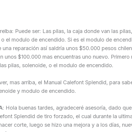
relba: Puede ser: Las pilas, la caja donde van las pilas
 o el modulo de encendido. Si es el modulo de encend
 una reparación así saldría unos $50.000 pesos chile
on unos $100.000 mas encuentras uno nuevo. Primero r
 las pilas, solenoide, o el modulo de encendido.
er, mas arriba, el Manual Calefont Splendid, para sa
lenoide y modulo de encendido.
A
: Hola buenas tardes, agradeceré asesoría, dado qu
efont Splendid de tiro forzado, el cual durante la ulti
cer corte, luego se hizo una mejora y a los días, nu