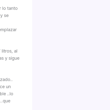
 lo tanto
 y se
emplazar
itros, al
as y sigue
rzado..
ace un
ble ..lo
z…que