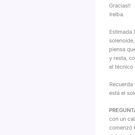
Gracias!!
Irelba.
Estimada I
solenoide,
piensa que
y resta, c
el técnico
Recuerda v
está el so
PREGUNT
con un cal
comenzó ha