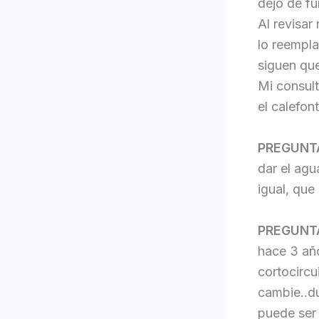
dejo de fu
Al revisar
lo reempl
siguen qu
Mi consult
el calefont
PREGUNT
dar el agu
igual, que
PREGUNT
hace 3 año
cortocircui
cambie..d
puede ser 