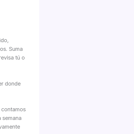
,
ido,
nos. Suma
evisa tú o
ber donde
e contamos
ma semana
evamente