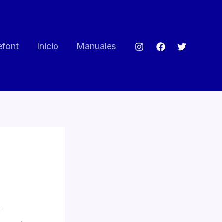
efont
Inicio
Manuales
e