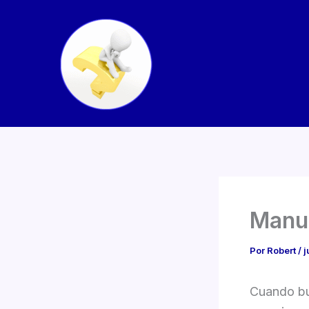
Ir
al
contenido
Manua
Por
Robert
/
j
Cuando bu