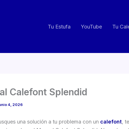
Tu Estufa
YouTube
Tu Cal
l Calefont Splendid
unio 4, 2026
sques una solución a tu problema con un
calefont
, t