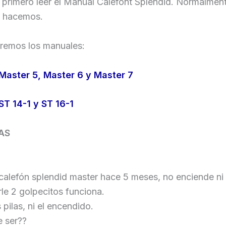
primero leer el Manual Calefont Splendid. Normalment
e hacemos.
remos los manuales:
Master 5, Master 6 y Master 7
ST 14-1 y ST 16-1
AS
calefón splendid master hace 5 meses, no enciende ni
rle 2 golpecitos funciona.
 pilas, ni el encendido.
 ser??