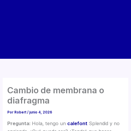
Cambio de membrana o
diafragma
Por
Robert
/
junio 4, 2026
Pregunta:
Hola, tengo un
calefont
Splendid y no